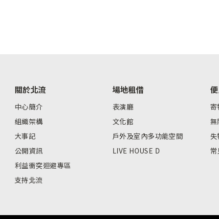
關於北流
場地租借
便
中心簡介
表演廳
寄
組織架構
文化館
無
大事記
戶外及室內多功能空間
失
公開資訊
LIVE HOUSE D
常
利益衝突迴避專區
支持北流