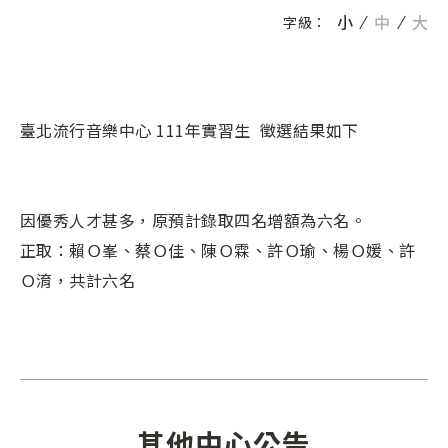
小
中
大
字級：
臺北流行音樂中心 111年實習生 徵選結果如下
因優秀人才甚多，原預計錄取四名增額為六名。
正取：賴Ｏ峯、蔡Ｏ佳、陳Ｏ霖、許Ｏ瑜、楊Ｏ媛、許
Ｏ淯，共計六名
其他中心公告