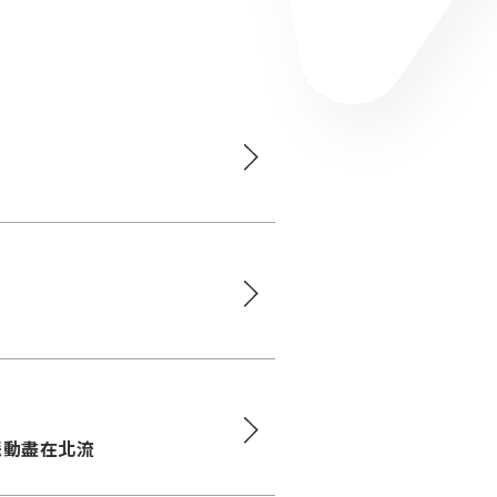
樂脈動盡在北流