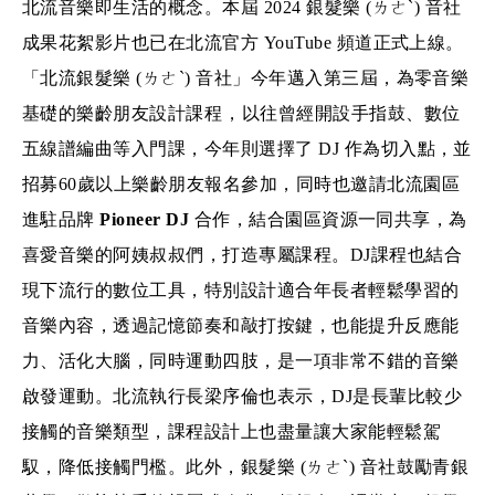
北流音樂即生活的概念。本屆 2024 銀髮樂 (ㄌㄜˋ) 音社
成果花絮影片也已在北流官方 YouTube 頻道正式上線。
「北流銀髮樂 (ㄌㄜˋ) 音社」今年邁入第三屆，為零音樂
基礎的樂齡朋友設計課程⁣⁣，以往曾經開設手指鼓、數位
五線譜編曲等入門課，今年則選擇了 DJ 作為切入點，並
招募60歲以上樂齡朋友報名參加，同時也邀請北流園區
進駐品牌 
Pioneer DJ
 合作，結合園區資源一同共享，為
喜愛音樂的阿姨叔叔們，打造專屬課程。DJ課程也結合
現下流行的數位工具，特別設計適合年長者輕鬆學習的
音樂內容，透過記憶節奏和敲打按鍵，也能提升反應能
力、活化大腦，同時運動四肢，是一項非常不錯的音樂
啟發運動。北流執行長梁序倫也表示，DJ是長輩比較少
接觸的音樂類型，課程設計上也盡量讓大家能輕鬆駕
馭，降低接觸門檻。此外，銀髮樂 (ㄌㄜˋ) 音社鼓勵青銀