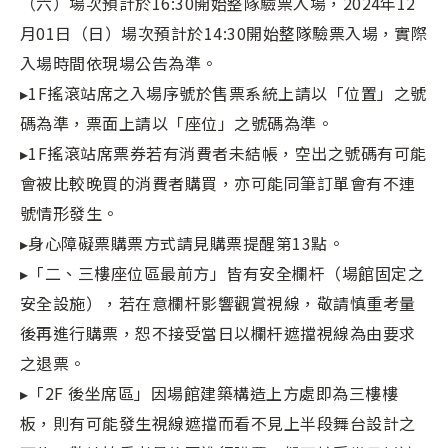
（六）場次預計於16:30開始整隊驗票入場，2024年12
月01日（日）場次預計於14:30開始整隊驗票入場，實際
入場時間依現場公告為準。
▸1F搖滾站席之入場序號於售票系統上請以「位置」之號
碼為準，票面上請以「座位」之號碼為準。
▸1F搖滾站席票券若有消費者未結帳，空出之號碼有可能
會被比較晚買的消費者購買，亦可能同筆訂單會有不連
號情形發生。
▸身心障礙票購票方式請見購票提醒第13點。
▸「二、三樓座位區最前方」皆有安全欄杆（場館固定之
安全設施），若在意欄杆影響觀賞視線，敬請慎重考量
後再進行購票，恕不接受當日以欄杆遮擋視線為由要求
之退票。
▸「2F 後坐席區」因場館建築構造上方處即為三樓樓
板，則有可能發生視線遮擋而看不見上半段舞台設計之