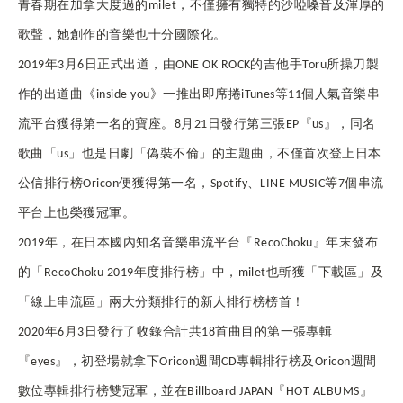
青春期在加拿大度過的milet，不僅擁有獨特的沙啞嗓音及渾厚的
歌聲，她創作的音樂也十分國際化。
2019
年3月6日正式出道，由ONE OK ROCK的吉他手Toru所操刀製
作的出道曲《inside you》一推出即席捲iTunes等11個人氣音樂串
流平台獲得第一名的寶座。8月21日發行第三張EP『us』，同名
歌曲「us」也是日劇「偽裝不倫」的主題曲，不僅首次登上日本
公信排行榜Oricon便獲得第一名，Spotify、LINE MUSIC等7個串流
平台上也榮獲冠軍。
2019
年，在日本國內知名音樂串流平台『RecoChoku』年末發布
的「RecoChoku 2019年度排行榜」中，milet也斬獲「下載區」及
「線上串流區」兩大分類排行的新人排行榜榜首！
2020
年6月3日發行了收錄合計共18首曲目的第一張專輯
『eyes』，初登場就拿下Oricon週間CD專輯排行榜及Oricon週間
數位專輯排行榜雙冠軍，並在Billboard JAPAN『HOT ALBUMS』