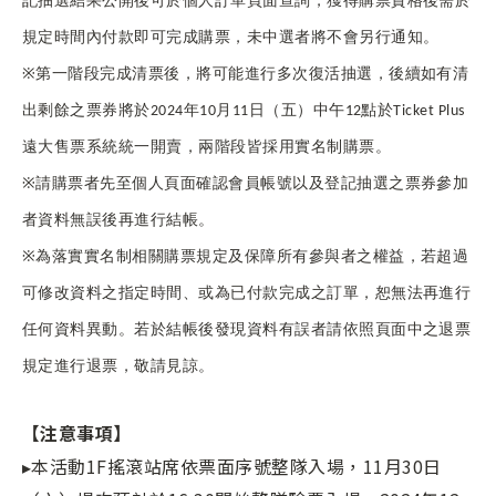
記抽選結果公開後可於個人訂單頁面查詢，獲得購票資格後需於
規定時間內付款即可完成購票，未中選者將不會另行通知。
※
第一階段完成清票後，將可能進行多次復活抽選，後續如有清
出剩餘之票券將於2024年10月11日（五）中午12點於Ticket Plus
遠大售票系統統一開賣，兩階段皆採用實名制購票。
※
請購票者先至個人頁面確認會員帳號以及登記抽選之票券參加
者資料無誤後再進行結帳。
※
為落實實名制相關購票規定及保障所有參與者之權益，若超過
可修改資料之指定時間、或為已付款完成之訂單，恕無法再進行
任何資料異動。若於結帳後發現資料有誤者請依照頁面中之退票
規定進行退票，敬請見諒。
【注意事項】
▸本活動1F搖滾站席依票面序號整隊入場，11月30日