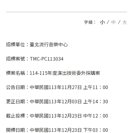
小
中
大
字級：
招標單位：臺北流行音樂中心
招標案號：
TMC-PC113034
標案名稱：
114-115
年度演出技術委外採購案
公告日期：中華民國
113
年
11
月
27
日 上午
11
：
00
更正日期：中華民國
113
年
12
月03日 上午
14
：3
0
截止投標：中華民國
113
年12月
23
日 中午
12
：
00
開標日期：中華民國
113
年12月23日 下午03：00