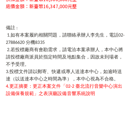
底價金額：新臺幣
16,347,000
元整
備註 :
1.
如有本案履約相關問題，請聯絡承辦人
李先生
，電話02-
27886620
分機8335
2.
若投標廠商有會勘需求，請電洽本案承辦人，本中心將
請投標廠商派員於指定時間及地點集合，因故未到場者，
不予受理。
3.
投標文件請以郵寄、快遞或專人送達本中心，如逾時送
達（以送達本中心之時間為準），本中心視為不合格。
4.
更正摘要：更正本案文件「02-2 臺北流行音樂中心演出
設備保養規範」之表演廳設備音響系統說明