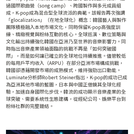
過國際歌曲營（song camp）、跨國製作與多元成員組
成，K-pop成為混合型全球流派的典範。該報告再次強調
「glocalization」（在地全球化）概念：韓國藝人與製作
團隊積極融入本地市場文化，同時保留K-pop高強度訓
練、精緻視覺與粉絲互動的核心。全球巡演、數位策略與
文化輸出持續強化韓國在亞洲乃至世界的音樂影響力。同
時指出音樂產業領袖面臨的挑戰不再是「如何突破國
際」，而是如何讓已確立的全球地位持續推進。儘管較低
的每用戶平均收入（ARPU）在部分亞洲市場構成挑戰，
韓國卻憑藉開發市場的成熟模式，維持強勁出口動能。
Luminate分析師Robert Steiner指出，K-pop的成功已成
為亞洲其他市場的藍圖，日本與中國正借鏡其全球化經
驗，加速自身國際化步伐。韓流的成功顯示音樂產業的全
球突破、需要系統性生態建構，從經紀公司、娛樂平台到
粉絲社群的完整鏈結。