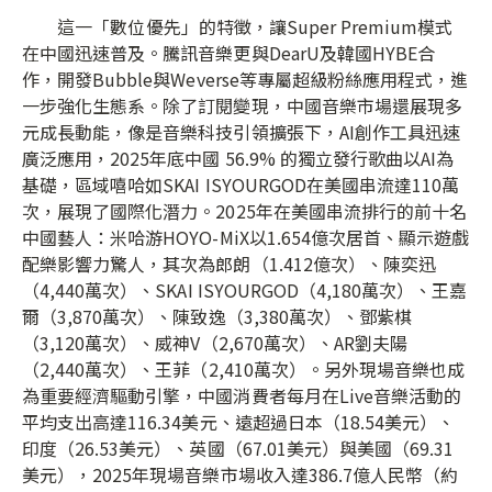
這一「數位優先」的特徵，讓Super Premium模式
在中國迅速普及。騰訊音樂更與DearU及韓國HYBE合
作，開發Bubble與Weverse等專屬超級粉絲應用程式，進
一步強化生態系。除了訂閱變現，中國音樂市場還展現多
元成長動能，像是音樂科技引領擴張下，AI創作工具迅速
廣泛應用，2025年底中國 56.9% 的獨立發行歌曲以AI為
基礎，區域嘻哈如SKAI ISYOURGOD在美國串流達110萬
次，展現了國際化潛力。2025年在美國串流排行的前十名
中國藝人：米哈游HOYO-MiX以1.654億次居首、顯示遊戲
配樂影響力驚人，其次為郎朗（1.412億次）、陳奕迅
（4,440萬次）、SKAI ISYOURGOD（4,180萬次）、王嘉
爾（3,870萬次）、陳致逸（3,380萬次）、鄧紫棋
（3,120萬次）、威神V（2,670萬次）、AR劉夫陽
（2,440萬次）、王菲（2,410萬次）。另外現場音樂也成
為重要經濟驅動引擎，中國消費者每月在Live音樂活動的
平均支出高達116.34美元、遠超過日本（18.54美元）、
印度（26.53美元）、英國（67.01美元）與美國（69.31
美元），2025年現場音樂市場收入達386.7億人民幣（約