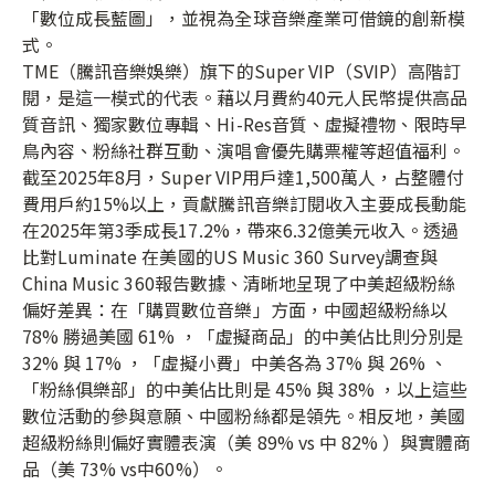
「數位成長藍圖」，並視為全球音樂產業可借鏡的創新模
式。
TME（騰訊音樂娛樂）旗下的Super VIP（SVIP）高階訂
閱，是這一模式的代表。藉以月費約40元人民幣提供高品
質音訊、獨家數位專輯、Hi-Res音質、虛擬禮物、限時早
鳥內容、粉絲社群互動、演唱會優先購票權等超值福利。
截至2025年8月，Super VIP用戶達1,500萬人，占整體付
費用戶約15%以上，貢獻騰訊音樂訂閱收入主要成長動能
在2025年第3季成長17.2%，帶來6.32億美元收入。透過
比對Luminate 在美國的US Music 360 Survey調查與
China Music 360報告數據、清晰地呈現了中美超級粉絲
偏好差異：在「購買數位音樂」方面，中國超級粉絲以
78% 勝過美國 61% ，「虛擬商品」的中美佔比則分別是
32% 與 17% ，「虛擬小費」中美各為 37% 與 26% 、
「粉絲俱樂部」的中美佔比則是 45% 與 38% ，以上這些
數位活動的參與意願、中國粉絲都是領先。相反地，美國
超級粉絲則偏好實體表演（美 89% vs 中 82% ）與實體商
品（美 73% vs中60%）。