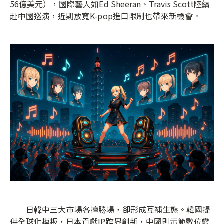
56億美元），國際藝人如Ed Sheeran、Travis Scott陸續
赴中國巡演，近期放寬K-pop進口限制也帶來新機會。
日韓中三大市場各擅勝場，卻形成互補生態。韓國提
供全球化模板，日本貢獻IP跨界創新，中國則示範數位變