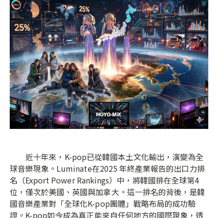
近十年來，K-pop已從韓國本土文化輸出，演變為全
球音樂現象。Luminate在2025 年終產業報告的出口力排
名（Export Power Rankings）中，將韓國排在全球第4
位，僅次於美國、英國與加拿大。這一排名的背後，是韓
國音樂產業對「全球化K-pop團體」戰略布局的成功驗
證。K-pop如今成為真正能來自任何地方的國際現象，透