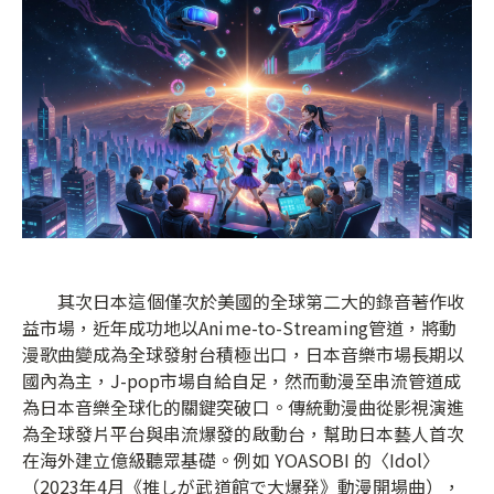
其次日本這個僅次於美國的全球第二大的錄音著作收
益市場，近年成功地以Anime-to-Streaming管道，將動
漫歌曲變成為全球發射台積極出口，日本音樂市場長期以
國內為主，J-pop市場自給自足，然而動漫至串流管道成
為日本音樂全球化的關鍵突破口。傳統動漫曲從影視演進
為全球發片平台與串流爆發的啟動台，幫助日本藝人首次
在海外建立億級聽眾基礎。例如 YOASOBI 的〈Idol〉
（2023年4月《推しが武道館で大爆発》動漫開場曲），