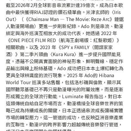
截至2026年2月全球影音串流累計達39億次，成為日本歌
曲中最快獲得RIAJ認證的鑽石級單曲。米津玄師的〈Iris
Out〉（《Chainsaw Man — The Movie: Reze Arc》鏈鋸
人動漫開場曲）更進一步刷新紀錄。Ado 則是串流、動漫
綁定與海外巡演互相放大的成功代表，她透過 2022 年
《ONE PIECE FILM RED（航海王劇場版：紅髮歌姬）》
相關歌曲，以及 2023 年《SPY x FAMILY（間諜家家
酒）》第二季片頭曲〈Kura Kura〉進一步提升國際能見
度。憑藉不公開真實面貌的神秘形象、鮮明聲線、穩定作
品輸出與線上粉絲基礎，Ado 成功把日本本土爆紅轉化為
更具全球辨識度的流行現象。2025 年 Ado的 Hibana
World Tour 巡演多站售罄，包括洛杉磯與倫敦，顯示其
國際聽眾基礎已不再只是動漫曝光的附屬效應，而是逐漸
形成獨立的全球流行動能。Luminate 報告指出，對日本
這類傳統自給自足市場而言，動漫橋接全球音樂世界的策
略已成為持續成長的關鍵，日本正透過串流成長彌補實體
市場的轉型壓力。這一管道的成功，也反映亞洲音樂產業
的互聯性，動漫IP的跨界影響力超越傳統音樂發行管道，