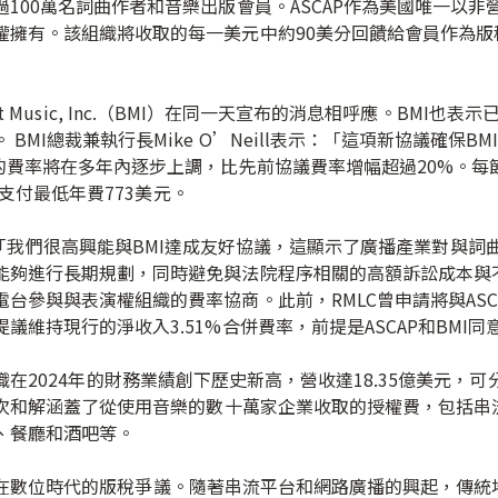
100萬名詞曲作者和音樂出版會員。ASCAP作為美國唯一以
權擁有。該組織將收取的每一美元中約90美分回饋給會員作為版
 Music, Inc.（BMI）在同一天宣布的消息相呼應。BMI也表
BMI總裁兼執行長Mike O’Neill表示：「這項新協議確保
的費率將在多年內逐步上調，比先前協議費率增幅超過20%。
台需支付最低年費773美元。
表示：「我們很高興能與BMI達成友好協議，這顯示了廣播產業對與
能夠進行長期規劃，同時避免與法院程序相關的高額訴訟成本與不
台參與與表演權組織的費率協商。此前，RMLC曾申請將與ASC
維持現行的淨收入3.51%合併費率，前提是ASCAP和BMI
2024年的財務業績創下歷史新高，營收達18.35億美元，可分
，此次和解涵蓋了從使用音樂的數十萬家企業收取的授權費，包括
、餐廳和酒吧等。
數位時代的版稅爭議。隨著串流平台和網路廣播的興起，傳統