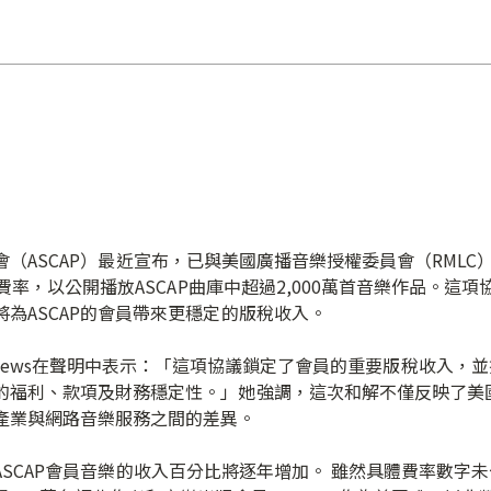
ASCAP）最近宣布，已與美國廣播音樂授權委員會（RMLC
的費率，以公開播放ASCAP曲庫中超過2,000萬首音樂作品。
為ASCAP的會員帶來更穩定的版稅收入。
Matthews在聲明中表示：「這項協議鎖定了會員的重要版稅收入，
的福利、款項及財務穩定性。」她強調，這次和解不僅反映了美國
產業與網路音樂服務之間的差異。
AP會員音樂的收入百分比將逐年增加。 雖然具體費率數字未公