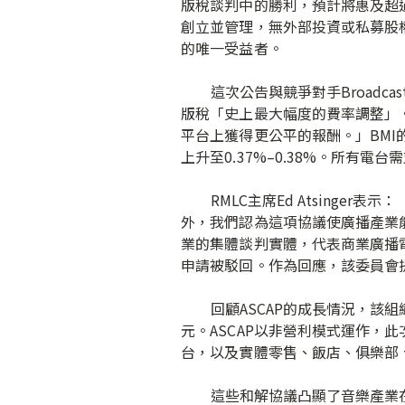
版稅談判中的勝利，預計將惠及超過
創立並管理，無外部投資或私募股
的唯一受益者。
這次公告與競爭對手Broadcast
版稅「史上最大幅度的費率調整」。 
平台上獲得更公平的報酬。」BMI
上升至0.37%–0.38%。所有電
RMLC主席Ed Atsinger
外，我們認為這項協議使廣播產業
業的集體談判實體，代表商業廣播電
申請被駁回。作為回應，該委員會提議
回顧ASCAP的成長情況，該組織在
元。ASCAP以非營利模式運作
台，以及實體零售、飯店、俱樂部
這些和解協議凸顯了音樂產業在