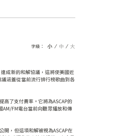
小
中
大
字級：
）達成新的和解協議，這將使美國近
這項協議涵蓋從當前流行排行榜歌曲到各
並提高了支付費率。它將為ASCAP的
AM/FM電台當前向聽眾播放和傳
開，但這項和解被視為ASCAP在