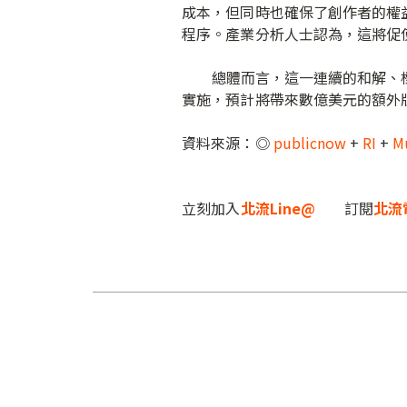
成本，但同時也確保了創作者的權益
程序。產業分析人士認為，這將促
總體而言，這一連續的和解、標誌
實施，預計將帶來數億美元的額外
資料來源：◎
publicnow
+
RI
+
M
立刻加入
北流Line@
訂閱
北流