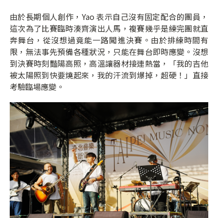
由於長期個人創作，Yao 表示自己沒有固定配合的團員，
這次為了比賽臨時湊齊演出人馬，複賽幾乎是練完團就直
奔舞台，從沒想過竟能一路闖進決賽。由於排練時間有
限，無法事先預備各種狀況，只能在舞台即時應變。沒想
到決賽時刻豔陽高照，高溫讓器材接連熱當，「我的吉他
被太陽照到快要燒起來，我的汗流到爆掉，超硬！」直接
考驗臨場應變。