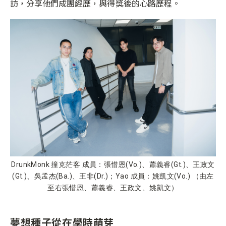
訪，分享他們成團經歷，與得獎後的心路歷程。
DrunkMonk 撞克茫客 成員：張惜恩(Vo.)、蕭義睿(Gt.)、王政文
(Gt.)、吳孟杰(Ba.)、王非(Dr.)；Yao 成員：姚凱文(Vo.) （由左
至右張惜恩、蕭義睿、王政文、姚凱文）
夢想種子從在學時萌芽