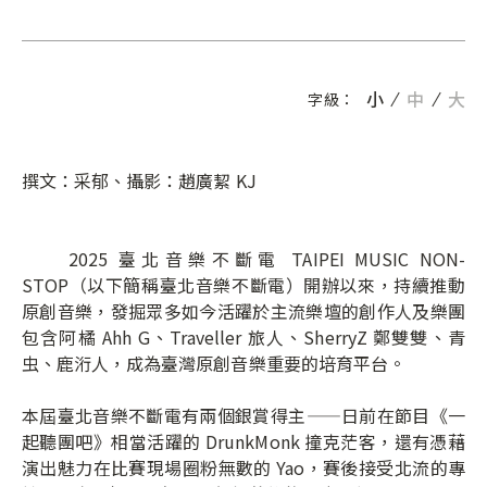
小
中
大
字級：
撰文：采郁、攝影：趙廣絜 KJ
2025 臺北音樂不斷電 TAIPEI MUSIC NON-
STOP（以下簡稱臺北音樂不斷電）開辦以來，持續推動
原創音樂，發掘眾多如今活躍於主流樂壇的創作人及樂團
包含阿橘 Ahh G、Traveller 旅人、SherryZ 鄭雙雙、青
虫、鹿洐人，成為臺灣原創音樂重要的培育平台。
本屆臺北音樂不斷電有兩個銀賞得主——日前在節目《一
起聽團吧》相當活躍的 DrunkMonk 撞克茫客，還有憑藉
演出魅力在比賽現場圈粉無數的 Yao，賽後接受北流的專