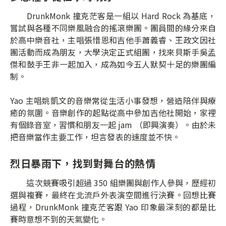
DrunkMonk 撞克茫客是一組以 Hard Rock 為基底，
嘗試與各種不同樂風融合的搖滾樂團。團員間的緣分來自
於高中樂音社，主唱張惜恩和吉他手蕭義睿、王政文因社
團活動而成為朋友，大學決定正式組團，找來貝斯手吳孟
傑和鼓手王非一起加入，成為如今五人默契十足的樂團編
制。
Yao 主唱姚凱文的音樂常從生活小事發想，營造陪伴與療
癒的氛圍。音樂創作的起點從高中參加吉他社開始，家裡
有個錄音室，習慣和朋友一起 jam （即興演奏）。由於未
把音樂當作主要工作，坦言發表的速度並不快。
烈日暴雨下，找到對舞台的熱情
這次競賽吸引超過 350 組樂團與創作人參與，歷經初
選與複賽，最終在北流戶外表演空間進行決賽。回想比賽
過程，DrunkMonk 撞克茫客跟 Yao 印象最深刻的都是比
賽時意想不到的天氣變化。