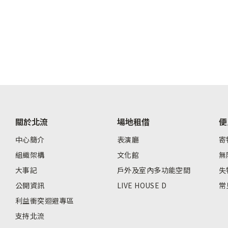
關於北流
場地租借
便
中心簡介
表演廳
寄
組織架構
文化館
無
大事記
戶外及室內多功能空間
失
公開資訊
LIVE HOUSE D
常
利益衝突迴避專區
支持北流