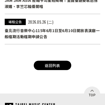
JAM JAM ASIA 壓軸卡司重磅揭曉！金曲臺語雙歌后孫
淑媚、李竺芯輪番開唱
2026.05.26 (二)
場租公告
臺北流行音樂中心115年6月1日至6月10日開放表演廳一
般檔期活動檔期申請公告
返回列表
TOP