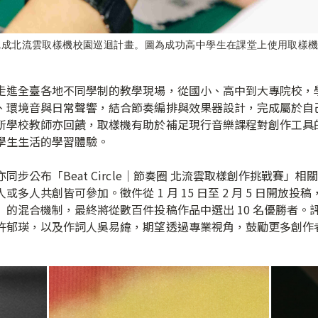
完成北流雲取樣機校園巡迴計畫。圖為成功高中學生在課堂上使用取樣
走進全臺各地不同學制的教學現場，從國小、高中到大專院校，
、環境音與日常聲響，結合節奏編排與效果器設計，完成屬於自
所學校教師亦回饋，取樣機有助於補足現行音樂課程對創作工具
學生生活的學習體驗。
步公布「Beat Circle｜節奏圈 北流雲取樣創作挑戰賽」
人共創皆可參加。徵件從 1 月 15 日至 2 月 5 日開放投稿，作
的混合機制，最終將從數百件投稿作品中選出 10 名優勝者。
許郁瑛，以及作詞人吳易緯，期望透過專業視角，鼓勵更多創作