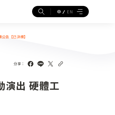
中
EN
標公告【已決標】
分享：
動演出 硬體工