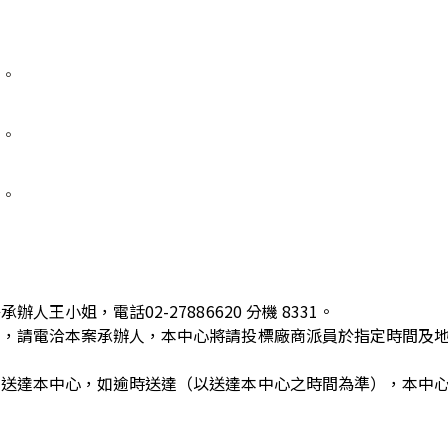
。
。
。
王小姐，電話02-27886620 分機 8331。
求，請電洽本案承辦人，本中心將請投標廠商派員於指定時間及
人送達本中心，如逾時送達（以送達本中心之時間為準），本中