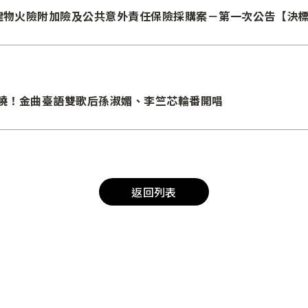
區建物火險附加險及公共意外責任保險採購案－第一次公告【決
司重磅揭曉！金曲臺語雙歌后孫淑媚、李竺芯輪番開唱
返回列表