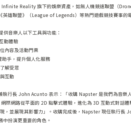
nfinite Reality 旗下的娛樂資產，如無人機競速聯盟（Drone R
）和《英雄聯盟》（League of Legends）等熱門遊戲競技賽事
lity 計畫提供音樂人以下工具與功能：
絲互動體驗
位內容及活動門票
管理助手，提升個人化服務
了解受眾
與互動
創辦人兼執行長 John Acunto 表示：「收購 Napster 是我
網際網路從平面的 2D 點擊式體驗，進化為 3D 互動式對話
展現其影響力」。收購完成後，Napster 現任執行長 Jon V
 全球業務中扮演更重要的角色。