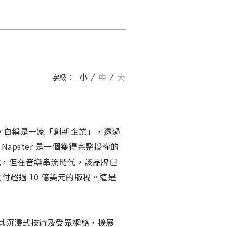
小
中
大
字級：
Reality 自稱是一家「創新企業」，透過
pster 是一個獲得完整授權的
上等號，但在音樂串流時代，該品牌已
作者支付超過 10 億美元的版稅。這是
並運用其沉浸式技術及受眾網絡，擴展