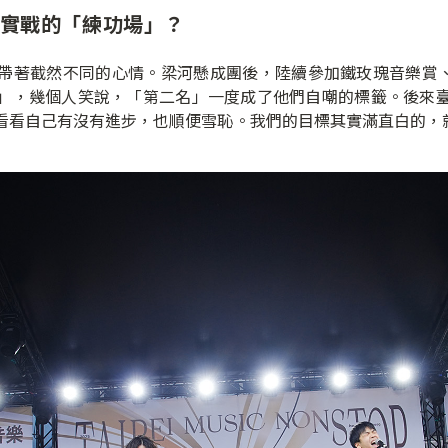
實戰的「練功場」？
截然不同的心情。梁河懸成團後，陸續參加鐵玫瑰音樂賞、H.
」，幾個人笑說，「第二名」一度成了他們自嘲的標籤。後來
看看自己有沒有進步，也順便雪恥。我們的目標其實滿直白的，