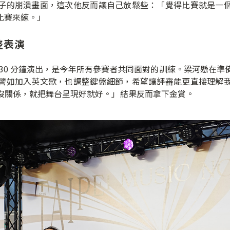
子的崩潰畫面，這次他反而讓自己放鬆些：「覺得比賽就是一
用比賽來練。」
整表演
0 分鐘演出，是今年所有參賽者共同面對的訓練。梁河懸在準
譬如加入英文歌，也調整鍵盤細節，希望讓評審能更直接理解
沒關係，就把舞台呈現好就好。」結果反而拿下金賞。