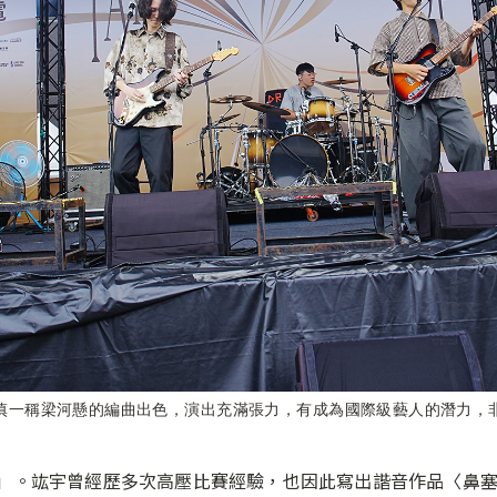
慎一稱梁河懸的編曲出色，演出充滿張力，有成為國際級藝人的潛力，
。竑宇曾經歷多次高壓比賽經驗，也因此寫出諧音作品〈鼻塞〉，