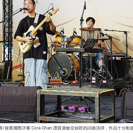
賽/複賽國際評審 Cora Chan 讚賞過敏症候群的詞曲演繹，作品十分動