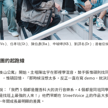
(Vo.)、任孝玹(Gt.)、陳伯彥(Ba.)、申晙曄(KB.)、劉譯名(Dr.)；過敏
團的起跑線
山公寓」開始。主唱陳竑宇在那裡學混音，鼓手張惟碩則找同
，惟碩回憶，「那時候沒想太多，反正一直在寫 demo，就決定叫
：「我們 5 個都是醒吾科大的流行音樂系，4 個都是同班
班上最強的人來！」他們早期在 StreetVoice 上的作品大
一年間成長最明顯的差異。