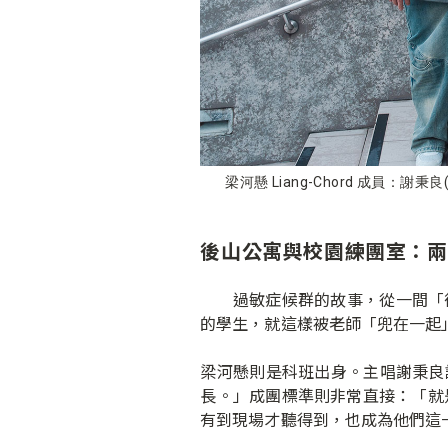
梁河懸 Liang-Chord 成員：謝秉良
後山公寓與校園練團室：兩
過敏症候群的故事，從一間「後
的學生，就這樣被老師「兜在一起」
梁河懸則是科班出身。主唱謝秉良說
長。」成團標準則非常直接：「就是找
有到現場才聽得到，也成為他們這