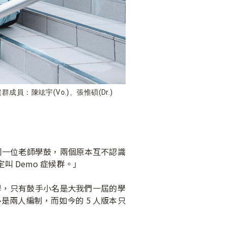
症候群成員：陳竑宇(Vo.)、張惟碩(Dr.)
一位老師學鼓，兩個原本互不認識
 Demo 症候群。」
同學，只有鼓手小名是大我們一屆的學
多是兩人編制，而如今的 5 人版本只